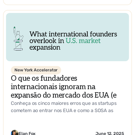
New York Accelerator
O que os fundadores
internacionais ignoram na
expansão do mercado dos EUA (e
como fazer isso da maneira certa)
Conheça os cinco maiores erros que as startups
cometem ao entrar nos EUA e como a SOSA as
ajuda a criar uma estratégia de entrada no
mercado que funcione.
Elan Fox
June 12, 2025