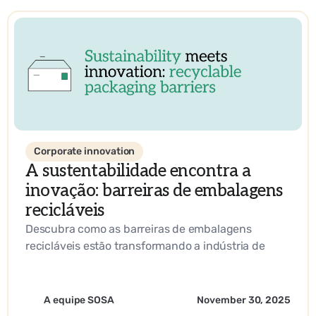
Corporate innovation
A sustentabilidade encontra a
inovação: barreiras de embalagens
recicláveis
Descubra como as barreiras de embalagens
recicláveis estão transformando a indústria de
papel e celulose. De materiais de base biológica a
inovações líderes do setor, saiba como as empresas
estão impulsionando a sustentabilidade e a
A equipe SOSA
November 30, 2025
eficiência operacional com a experiência da SOSA.