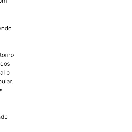
com
sendo
torno
ados
al o
ular.
s
ndo