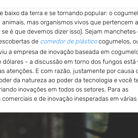
e baixo da terra e se tornando popular: o cogumel
m animais, mas organismos vivos que pertencem 
 se é que devemos dizer isso). Sejam manchetes
escobertas de
comedor de plástico
cogumelos, o
viu a empresa de inovação baseada em cogumel
 dólares - a discussão em torno dos fungos está 
das atenções. E com razão, justamente por causa 
poder da natureza ao poder da tecnologia e você t
riando inovações em todos os setores. Para as
s comerciais e de inovação inesperadas em várias