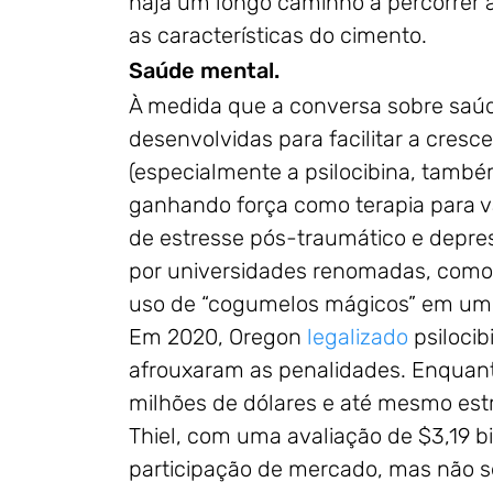
haja um longo caminho a percorrer 
as características do cimento.
Saúde mental.
À medida que a conversa sobre saúd
desenvolvidas para facilitar a cres
(especialmente a psilocibina, tamb
ganhando força como terapia para v
de estresse pós-traumático e depres
por universidades renomadas, como J
uso de “cogumelos mágicos” em um 
Em 2020, Oregon
legalizado
psilocib
afrouxaram as penalidades. Enquanto
milhões de dólares e até mesmo est
Thiel, com uma avaliação de $3,19 b
participação de mercado, mas não