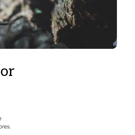
por
e
ores.