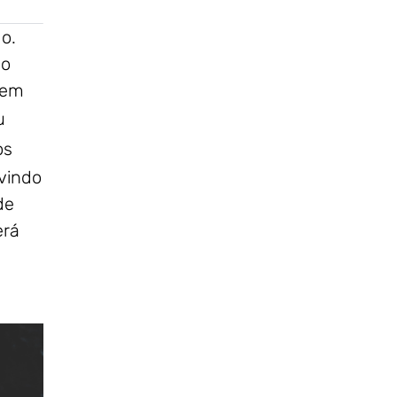
o.
ao
 em
u
os
vindo
de
erá