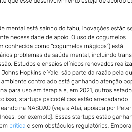
até que esse desenvolvimento esteja de acordo 
e mental está saindo do tabu, inovações estão 
cente necessidade de apoio. O uso de cogumelos
ém conhecida como “cogumelos mágicos”) está
ários problemas de saúde mental, incluindo trans
são. Estudos e ensaios clínicos renovados realiz
ohns Hopkins e Yale, são parte da razão pela qu
ambiente controlado está ganhando atenção pop
ina para uso em terapia e, em 2021, outros estado
 isso, startups psicodélicas estão arrecadando
reando na NASDAQ (veja a Atai, apoiada por Peter
ilhões, por exemplo). Essas startups estão ganha
 sem
crítica
e sem obstáculos regulatórios. Embora