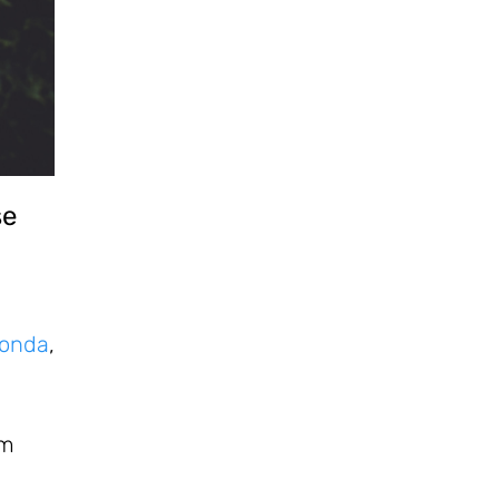
se
 onda
,
ém