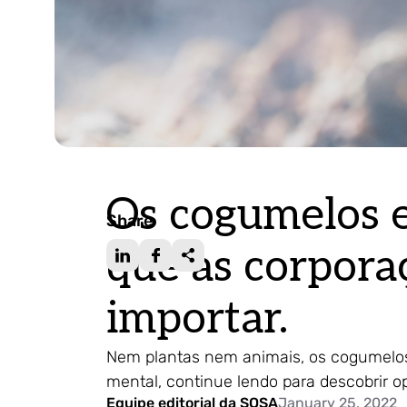
Os cogumelos e
Share
que as corpora
importar.
Nem plantas nem animais, os cogumelos
mental, continue lendo para descobrir 
Equipe editorial da SOSA
January 25, 2022