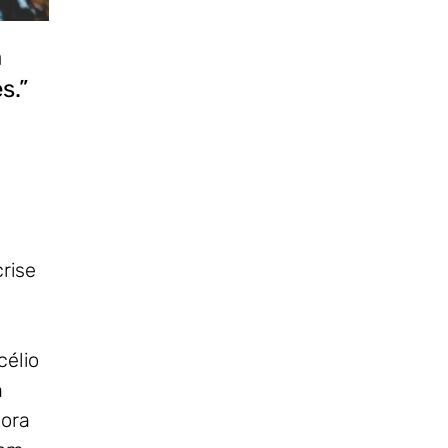
m
s.”
rise
élio
a
bora