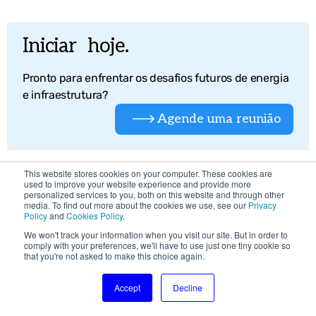
Iniciar hoje.
Pronto para enfrentar os desafios futuros de energia
e infraestrutura?
Agende uma reunião
This website stores cookies on your computer. These cookies are
used to improve your website experience and provide more
personalized services to you, both on this website and through other
media. To find out more about the cookies we use, see our
Privacy
Recursos
Policy
and
Cookies Policy
.
We won't track your information when you visit our site. But in order to
comply with your preferences, we'll have to use just one tiny cookie so
that you're not asked to make this choice again.
Accept
Decline