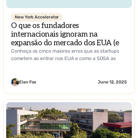
New York Accelerator
O que os fundadores
internacionais ignoram na
expansão do mercado dos EUA (e
como fazer isso da maneira certa)
Conheça os cinco maiores erros que as startups
cometem ao entrar nos EUA e como a SOSA as
ajuda a criar uma estratégia de entrada no
mercado que funcione.
Elan Fox
June 12, 2025