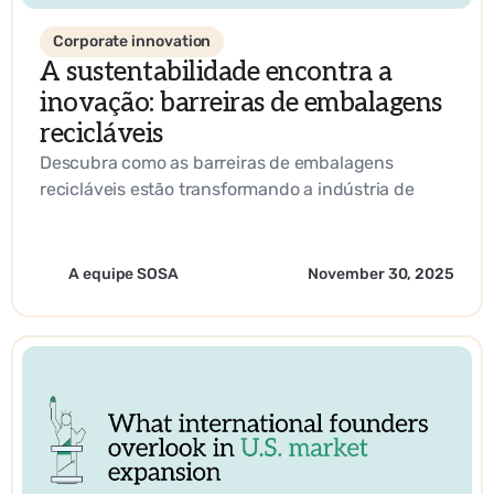
Corporate innovation
A sustentabilidade encontra a
inovação: barreiras de embalagens
recicláveis
Descubra como as barreiras de embalagens
recicláveis estão transformando a indústria de
papel e celulose. De materiais de base biológica a
inovações líderes do setor, saiba como as empresas
estão impulsionando a sustentabilidade e a
A equipe SOSA
November 30, 2025
eficiência operacional com a experiência da SOSA.